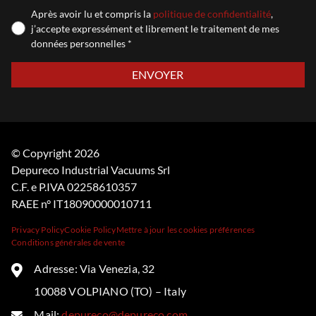
Après avoir lu et compris la
politique de confidentialité
,
j’accepte expressément et librement le traitement de mes
données personnelles *
Veuillez laisser ce champ vide.
© Copyright 2026
Depureco Industrial Vacuums Srl
C.F. e P.IVA 02258610357
RAEE n° IT18090000010711
Privacy Policy
Cookie Policy
Mettre à jour les cookies préférences
Conditions générales de vente
Adresse: Via Venezia, 32
10088 VOLPIANO (TO) – Italy
Mail:
depureco@depureco.com