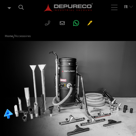
FR
WHATSAPP
PHONE
CHIEDI
Email
UN
PREVENTIVO
/
Home
Accessoires