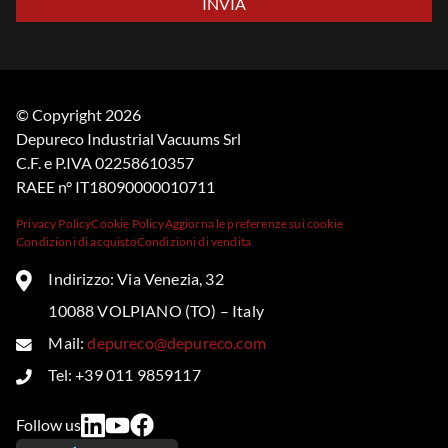
© Copyright 2026
Depureco Industrial Vacuums Srl
C.F. e P.IVA 02258610357
RAEE n° IT18090000010711
Privacy Policy
Cookie Policy
Aggiorna le preferenze sui cookie
Condizioni di acquisto
Condizioni di vendita
Indirizzo: Via Venezia, 32
10088 VOLPIANO (TO) – Italy
Mail:
depureco@depureco.com
Tel: +39 011 9859117
Follow us