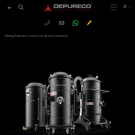
IT
WHATSAPP
PHONE
CHIEDI
Email
UN
PREVENTIVO
/
Home
Aspiratori industriali ad aria compressa