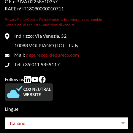
C.F. e P.IVA 02258610357
RAEE n° IT18090000010711
Privacy Policy
Cookie Policy
Aggiorna le preferenze sui cookie
Condizioni di acquisto
Condizioni di vendita
Indirizzo: Via Venezia, 32
10088 VOLPIANO (TO) – Italy
Mail:
depureco@depureco.com
Tel: +39 011 9859117
Follow us
Lingue