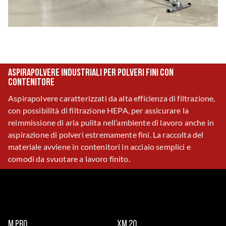
Aspirapolvere industriali per polveri fini con
contenitore
Aspirapolvere caratterizzati da alta efficienza di filtrazione,
con possibilità di filtrazione HEPA, per assicurare la
reimmissione di aria pulita nell’ambiente di lavoro anche in
aspirazione di polveri estremamente fini. La raccolta del
materiale avviene in contenitori in acciaio semplici e
comodi da svuotare a lavoro finito.
M PRO
XM 20