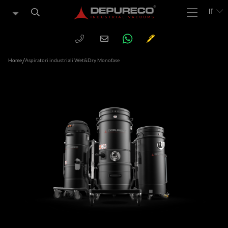
IT
WHATSAPP
PHONE
CHIEDI
Email
UN
PREVENTIVO
/
Home
Aspiratori industriali Wet&Dry Monofase