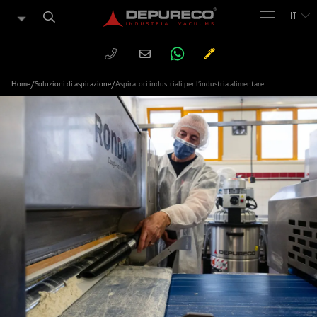
IT
WHATSAPP
PHONE
CHIEDI
Email
UN
PREVENTIVO
/
/
Home
Soluzioni di aspirazione
Aspiratori industriali per l’industria alimentare