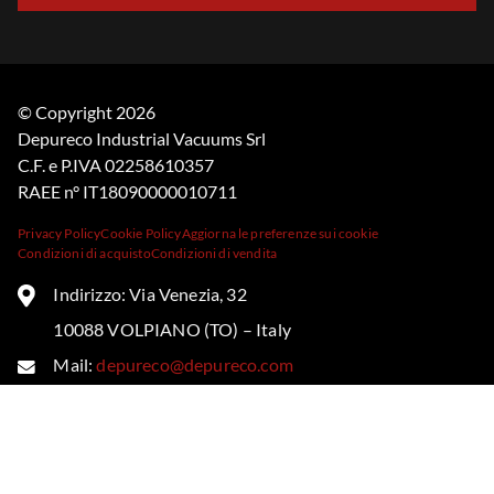
© Copyright 2026
Depureco Industrial Vacuums Srl
C.F. e P.IVA 02258610357
RAEE n° IT18090000010711
Privacy Policy
Cookie Policy
Aggiorna le preferenze sui cookie
Condizioni di acquisto
Condizioni di vendita
Indirizzo: Via Venezia, 32
10088 VOLPIANO (TO) – Italy
Mail:
depureco@depureco.com
Tel: +39 011 9859117
Follow us