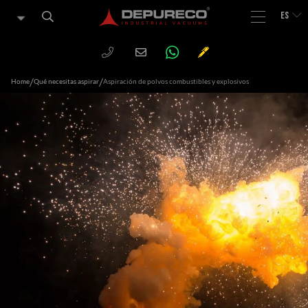
ES
WHATSAPP
PHONE
CHIEDI
Email
UN
PREVENTIVO
/
/
Home
Qué necesitas aspirar
Aspiración de polvos combustibles y explosivos