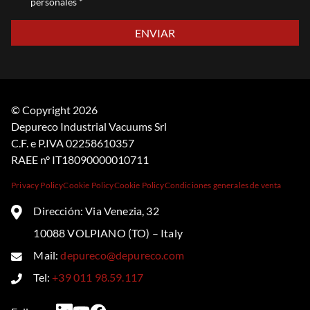
personales *
Por favor, deja este campo vacío.
© Copyright 2026
Depureco Industrial Vacuums Srl
C.F. e P.IVA 02258610357
RAEE n° IT18090000010711
Privacy Policy
Cookie Policy
Cookie Policy
Condiciones generales de venta
Dirección: Via Venezia, 32
10088 VOLPIANO (TO) – Italy
Mail:
depureco@depureco.com
Tel:
+39 011 98.59.117