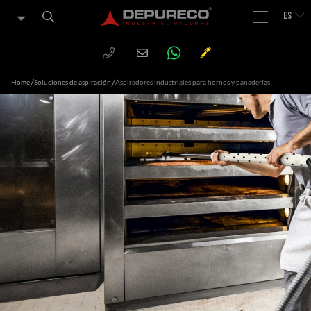
ES
WHATSAPP
PHONE
CHIEDI
Email
UN
PREVENTIVO
/
/
Home
Soluciones de aspiración
Aspiradores industriales para hornos y panaderías