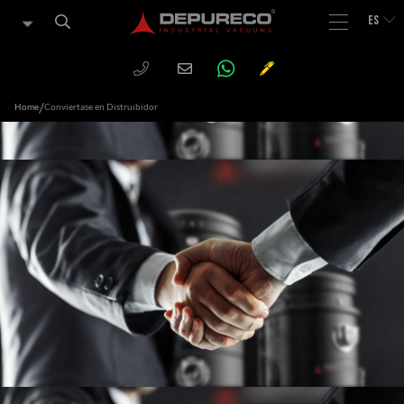
ES
WHATSAPP
PHONE
CHIEDI
Email
UN
PREVENTIVO
/
Home
Conviertase en Distruibidor