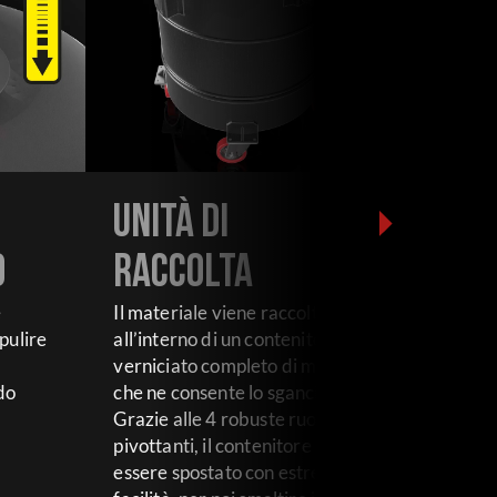
Unità di
o
raccolta
e
Il materiale viene raccolto
pulire
all’interno di un contenitore
verniciato completo di maniglia
do
che ne consente lo sgancio.
Grazie alle 4 robuste ruote
pivottanti, il contenitore può
essere spostato con estrema