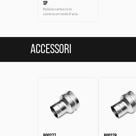
SP
Pulizia cartucce in
controcorrente d'aria
Accessori