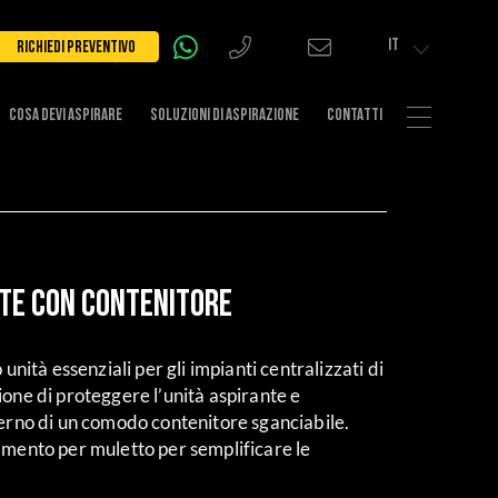
IT
RICHIEDI PREVENTIVO
COSA DEVI ASPIRARE
SOLUZIONI DI ASPIRAZIONE
CONTATTI
te Con Contenitore
 unità essenziali per gli impianti centralizzati di
ione di proteggere l’unità aspirante e
terno di un comodo contenitore sganciabile.
amento per muletto per semplificare le