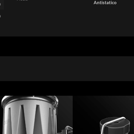
Antistatico
m
m