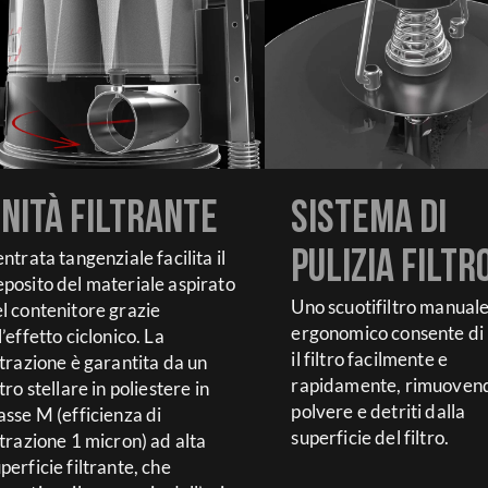
nità filtrante
Sistema di
entrata tangenziale facilita il
pulizia filtr
posito del materiale aspirato
Uno scuotifiltro manual
l contenitore grazie
ergonomico consente di 
l’effetto ciclonico. La
il filtro facilmente e
ltrazione è garantita da un
rapidamente, rimuoven
ltro stellare in poliestere in
polvere e detriti dalla
asse M (efficienza di
superficie del filtro.
ltrazione 1 micron) ad alta
perficie filtrante, che