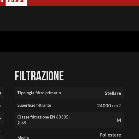
RI
RISORSE
Filtrazione
0
Tipologia filtro primario
Stellare
m
Superficie filtrante
24000
cm2
Classe filtrazione EN 60335-
o
M
2-69
t
Poliestere
Media