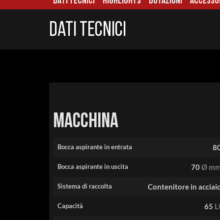
DATI TECNICI
HIGHLIGHTS
DOTAZIONI
ACCESSO
Dati tecnici
Macchina
Bocca aspirante in entrata
8
Bocca aspirante in uscita
70
Ø m
Sistema di raccolta
Contenitore in acciai
Capacità
65
L