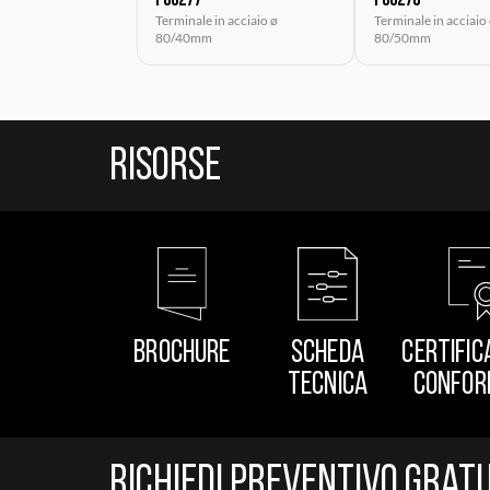
P00277
P00278
Terminale in acciaio ø
Terminale in acciaio
80/40mm
80/50mm
Risorse
BROCHURE
SCHEDA
CERTIFIC
TECNICA
CONFOR
Richiedi preventivo Grat