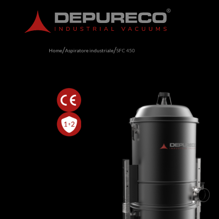
/
/
/
/
Home
Home
Aspiratore industriale
Aspiratore industriale
SFC 450
SFC 450