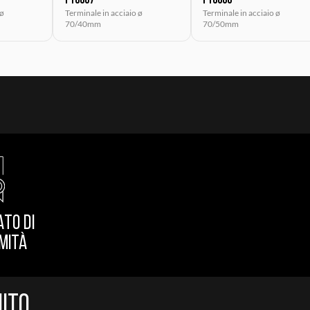
P10867
P10866
 ø
Terminale in acciaio ø
Terminale in acciaio ø
70/40mm
70/50mm
ATO DI
MITÀ
uito