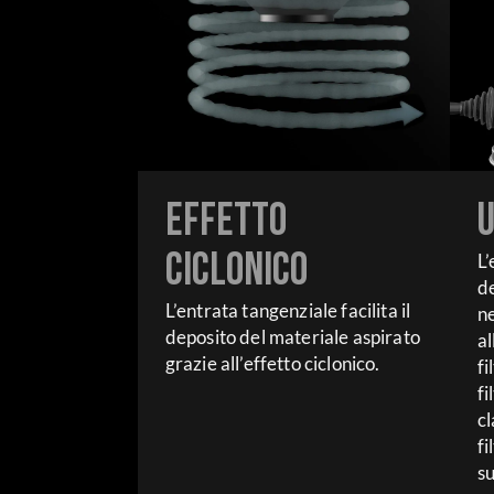
Effetto
U
ciclonico
L’
de
L’entrata tangenziale facilita il
ne
deposito del materiale aspirato
al
grazie all’effetto ciclonico.
fi
fi
cl
fi
su