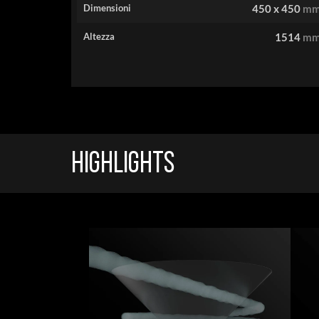
Dimensioni
450 x 450
m
Altezza
1514
m
Highlights