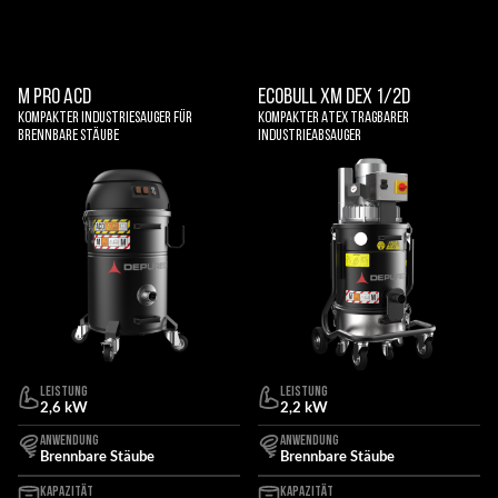
M PRO ACD
ECOBULL XM DEX 1/2D
Kompakter Industriesauger für
Kompakter Atex tragbarer
brennbare Stäube
Industrieabsauger
LEISTUNG
LEISTUNG
2,6 kW
2,2 kW
ANWENDUNG
ANWENDUNG
Brennbare Stäube
Brennbare Stäube
KAPAZITÄT
KAPAZITÄT