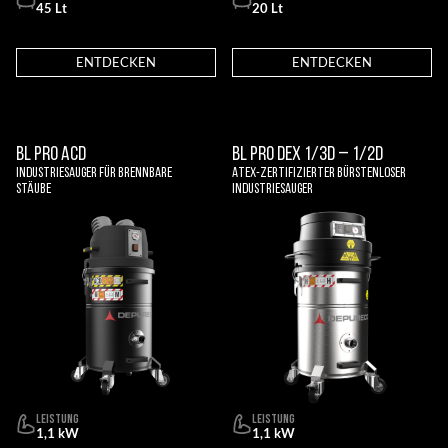
45 Lt
20 Lt
ENTDECKEN
ENTDECKEN
BL PRO ACD
BL PRO DEX 1/3D – 1/2D
Industriesauger für brennbare
Atex-zertifizierter bürstenloser
Stäube
Industriesauger
LEISTUNG
LEISTUNG
1,1 kW
1,1 kW