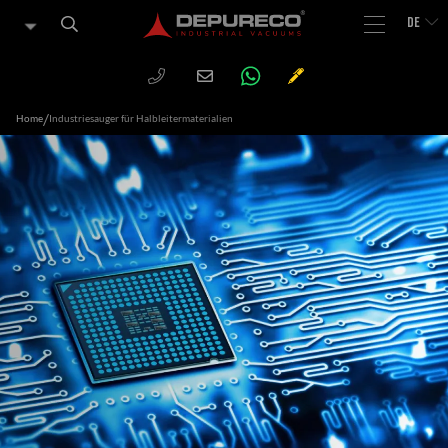
DE
WHATSAPP
PHONE
CHIEDI
Email
UN
PREVENTIVO
/
Home
Industriesauger für Halbleitermaterialien