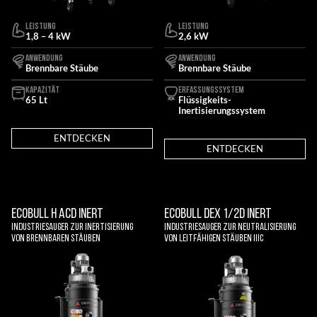
LEISTUNG
LEISTUNG
1,8 – 4 kW
2,6 kW
ANWENDUNG
ANWENDUNG
Brennbare Stäube
Brennbare Stäube
KAPAZITÄT
ERFASSUNGSSYSTEM
65 Lt
Flüssigkeits-
Inertisierungssystem
ENTDECKEN
ENTDECKEN
ECOBULL H ACD INERT
ECOBULL DEX 1/2D INERT
Industriesauger zur Inertisierung
Industriesauger zur Neutralisierung
von brennbaren Stäuben
von leitfähigen Stäuben IIIC