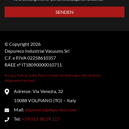
Bitte lasse dieses Feld leer.
© Copyright 2026
Depureco Industrial Vacuums Srl
C.F. e P.IVA 02258610357
RAEE n° IT18090000010711
Privacy Policy
Cookie Policy
Cookie-Einstellungen aktualisieren
Allgemeine Verkauf
Adresse: Via Venezia, 32
10088 VOLPIANO (TO) – Italy
Mail:
depureco@depureco.com
Tel:
+39 011 98.59.117