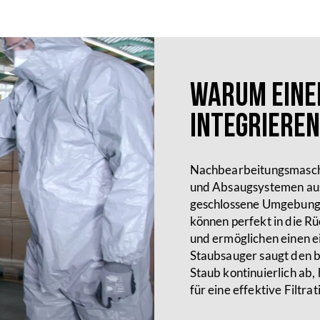
Warum eine
integrieren
Nachbearbeitungsmaschin
und Absaugsystemen ausg
geschlossene Umgebung 
können perfekt in die R
und ermöglichen einen e
Staubsauger saugt den 
Staub kontinuierlich ab,
für eine effektive Filtrat