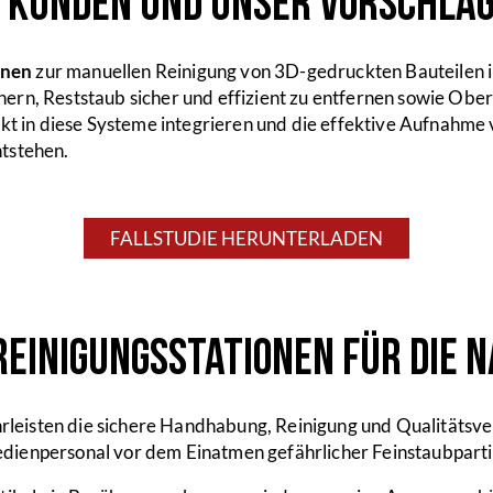
s Kunden und unser Vorschla
inen
zur manuellen Reinigung von 3D-gedruckten Bauteilen in
ern, Reststaub sicher und effizient zu entfernen sowie Obe
ekt in diese Systeme integrieren und die effektive Aufnahme
ntstehen.
FALLSTUDIE HERUNTERLADEN
 Reinigungsstationen für die
leisten die sichere Handhabung, Reinigung und Qualitätsv
dienpersonal vor dem Einatmen gefährlicher Feinstaubparti