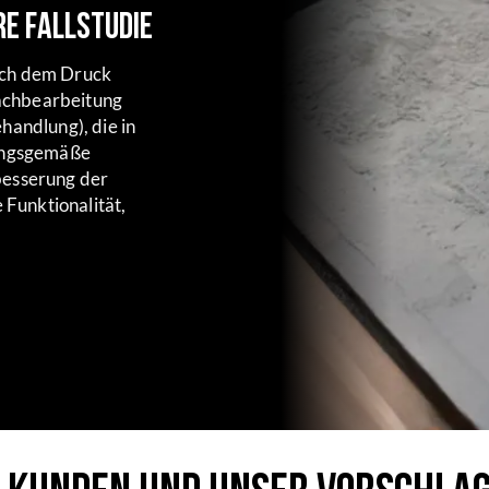
re Fallstudie
ach dem Druck
achbearbeitung
handlung), die in
nungsgemäße
besserung der
 Funktionalität,