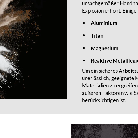
unsachgemäßer Handhab
Explosion erhöht. Einige
Aluminium
Titan
Magnesium
Reaktive Metallleg
Um ein sicheres
Arbeits
unerlässlich, geeignet
Materialien zu ergreife
äußeren Faktoren wie Sa
berücksichtigen ist.