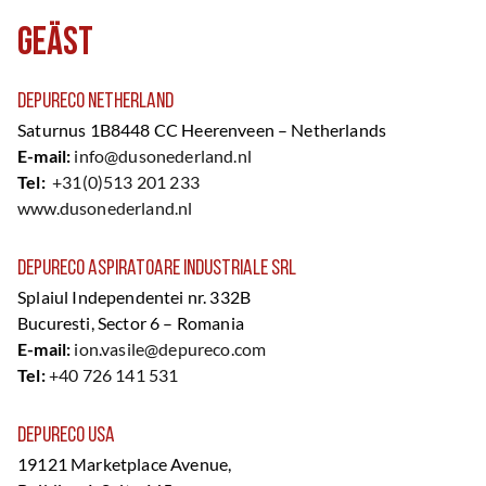
Geäst
Depureco Netherland
Saturnus 1B8448 CC Heerenveen – Netherlands
E-mail:
info@dusonederland.nl
Tel:
+31(0)513 201 233
www.dusonederland.nl
Depureco Aspiratoare Industriale Srl
Splaiul Independentei nr. 332B
Bucuresti, Sector 6 – Romania
E-mail:
ion.vasile@depureco.com
Tel:
+40 726 141 531
Depureco USA
19121 Marketplace Avenue,