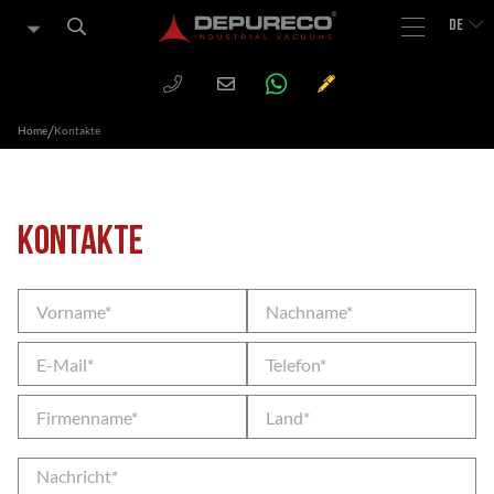
DE
WHATSAPP
PHONE
CHIEDI
Email
UN
PREVENTIVO
/
Home
Kontakte
Kontakte