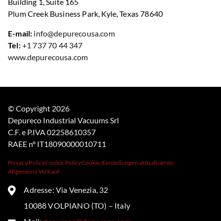
Building 1, Suite 165
Plum Creek Business Park, Kyle, Texas 78640
E-mail:
info@depurecousa.com
Tel:
+1 737 70 44 347
www.depurecousa.com
© Copyright 2026
Depureco Industrial Vacuums Srl
C.F. e P.IVA 02258610357
RAEE n° IT18090000010711
Privacy Policy
Cookie Policy
Cookie-Einstellungen aktualisieren
Allgemeine Verkauf
Adresse: Via Venezia, 32
10088 VOLPIANO (TO) – Italy